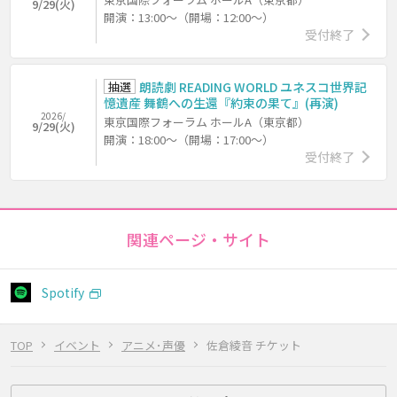
9/29(火)
開演：13:00～（開場：12:00～）
受付終了
抽選
朗読劇 READING WORLD ユネスコ世界記
憶遺産 舞鶴への生還『約束の果て』(再演)
2026/
東京国際フォーラム ホールA（東京都）
9/29(火)
開演：18:00～（開場：17:00～）
受付終了
関連ページ・サイト
Spotify
TOP
イベント
アニメ･声優
佐倉綾音 チケット