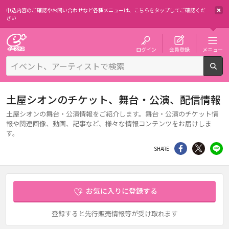
申込内容のご確認やお問い合わせなど各種メニューは、
こちらをタップしてご確認くだ
さい
チケット予約・購入・販売のイープラス
ログイン
会員登録
メニュー
検
土屋シオンのチケット、舞台・公演、配信情報
土屋シオンの舞台・公演情報をご紹介します。舞台・公演のチケット情
報や関連画像、動画、記事など、様々な情報コンテンツをお届けしま
す。
シェア
Twitter
li
SHARE
お気に入りに登録する
登録すると先行販売情報等が受け取れます