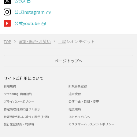
公式X
公式instagram
公式youtube
TOP
演劇･舞台･お笑い
土屋シオン チケット
ページトップへ
サイトご利用について
利用規約
新規会員登録
Streaming+利用規約
退会受付
プライバシーポリシー
公演中止・延期・変更
特定商取引法に基づく表示
推奨環境
特定商取引法に基づく表示(お酒)
はじめての方へ
旅行業登録表・約款等
カスタマーハラスメントポリシー