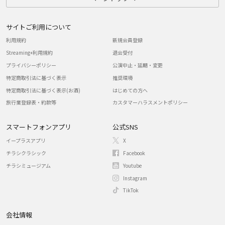
サイトご利用について
利用規約
新規会員登録
Streaming+利用規約
退会受付
プライバシーポリシー
公演中止・延期・変更
特定商取引法に基づく表示
推奨環境
特定商取引法に基づく表示(お酒)
はじめての方へ
旅行業登録表・約款等
カスタマーハラスメントポリシー
スマートフォンアプリ
公式SNS
イープラスアプリ
X
チラシクラシック
Facebook
チラシミュージアム
Youtube
Instagram
TikTok
会社情報