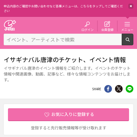
申込内容のご確認やお問い合わせなど各種メニューは、
こちらをタップしてご確認くだ
さい
チケット予約・購入・販売のイープラス
ログイン
会員登録
メニュー
検
イサギナバル唐津のチケット、イベント情報
イサギナバル唐津のイベント情報をご紹介します。イベントのチケット
情報や関連画像、動画、記事など、様々な情報コンテンツをお届けしま
す。
シェア
Twitter
li
SHARE
お気に入りに登録する
登録すると先行販売情報等が受け取れます