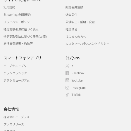
利用規約
新規会員登録
Streaming+利用規約
退会受付
プライバシーポリシー
公演中止・延期・変更
特定商取引法に基づく表示
推奨環境
特定商取引法に基づく表示(お酒)
はじめての方へ
旅行業登録表・約款等
カスタマーハラスメントポリシー
スマートフォンアプリ
公式SNS
イープラスアプリ
X
チラシクラシック
Facebook
チラシミュージアム
Youtube
Instagram
TikTok
会社情報
株式会社イープラス
プレスリリース