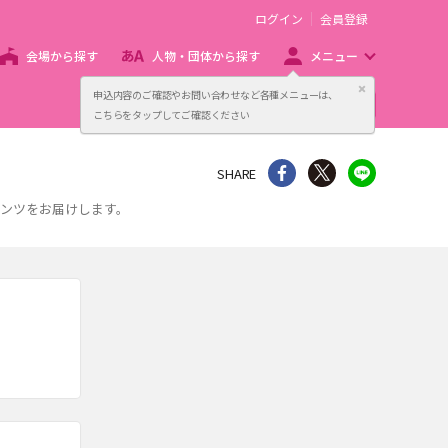
ログイン
会員登録
会場から探す
人物・団体から探す
メニュー
閉じる
申込内容のご確認やお問い合わせなど各種メニューは、
主催者向け販売サービス
こちらをタップしてご確認ください
シェア
Twitter
line
SHARE
テンツをお届けします。