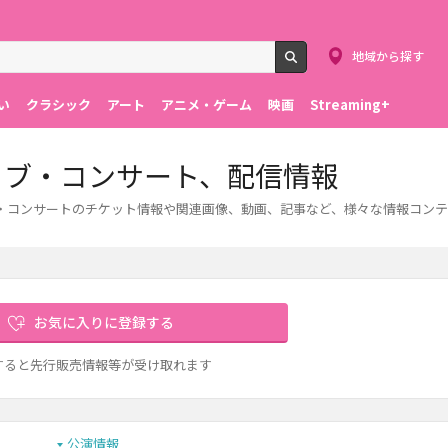
地域から探す
検索
い
クラシック
アート
アニメ・ゲーム
映画
Streaming+
、ライブ・コンサート、配信情報
ライブ・コンサートのチケット情報や関連画像、動画、記事など、様々な情報コン
お気に入りに登録する
すると先行販売情報等が受け取れます
公演情報