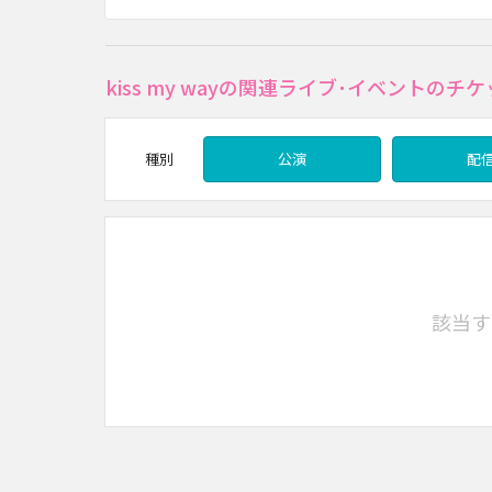
kiss my wayの関連ライブ･イベントのチ
種別
公演
配
該当す