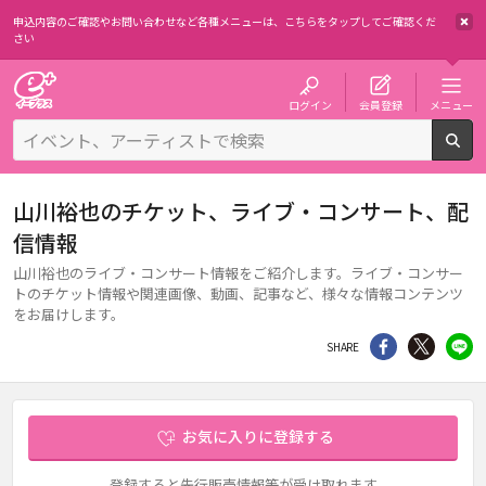
申込内容のご確認やお問い合わせなど各種メニューは、
こちらをタップしてご確認くだ
さい
チケット予約・購入・販売のイープラス
ログイン
会員登録
メニュー
検
山川裕也のチケット、ライブ・コンサート、配
信情報
山川裕也のライブ・コンサート情報をご紹介します。ライブ・コンサー
トのチケット情報や関連画像、動画、記事など、様々な情報コンテンツ
をお届けします。
シェア
Twitter
li
SHARE
お気に入りに登録する
登録すると先行販売情報等が受け取れます