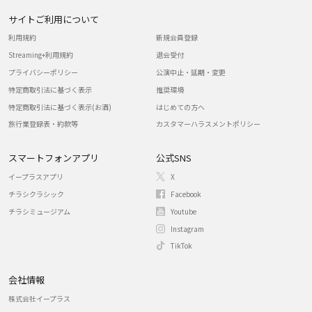
サイトご利用について
利用規約
新規会員登録
Streaming+利用規約
退会受付
プライバシーポリシー
公演中止・延期・変更
特定商取引法に基づく表示
推奨環境
特定商取引法に基づく表示(お酒)
はじめての方へ
旅行業登録表・約款等
カスタマーハラスメントポリシー
スマートフォンアプリ
公式SNS
イープラスアプリ
X
チラシクラシック
Facebook
チラシミュージアム
Youtube
Instagram
TikTok
会社情報
株式会社イープラス