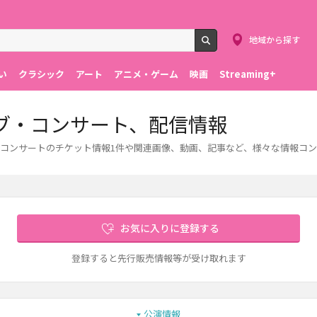
地域から探す
検索
い
クラシック
アート
アニメ・ゲーム
映画
Streaming+
ブ・コンサート、配信情報
コンサートのチケット情報1件や関連画像、動画、記事など、様々な情報コ
お気に入りに登録する
登録すると先行販売情報等が受け取れます
公演情報