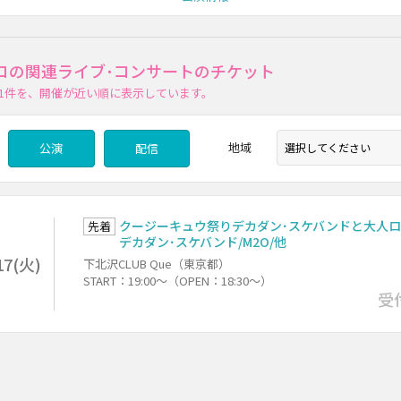
コの関連ライブ･コンサートのチケット
1件
を、開催が近い順に表示しています。
地域
公演
配信
クージーキュウ祭りデカダン･スケバンドと大人ロ
先着
デカダン･スケバンド/M2O/他
17(火)
下北沢CLUB Que（東京都）
START：19:00～（OPEN：18:30～）
受