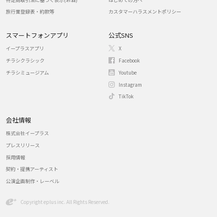
旅行業登録表・約款等
カスタマーハラスメントポリシー
スマートフォンアプリ
公式SNS
イープラスアプリ
X
チラシクラシック
Facebook
チラシミュージアム
Youtube
Instagram
TikTok
会社情報
株式会社イープラス
プレスリリース
採用情報
契約・提携アーティスト
公演企画制作・レーベル
Copyright eplus inc. All Rights Reserved.