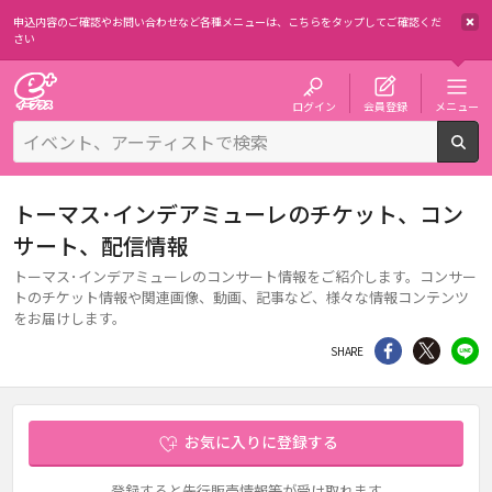
申込内容のご確認やお問い合わせなど各種メニューは、
こちらをタップしてご確認くだ
さい
チケット予約・購入・販売のイープラス
ログイン
会員登録
メニュー
検
トーマス･インデアミューレのチケット、コン
サート、配信情報
トーマス･インデアミューレのコンサート情報をご紹介します。コンサー
トのチケット情報や関連画像、動画、記事など、様々な情報コンテンツ
をお届けします。
シェア
Twitter
li
SHARE
お気に入りに登録する
登録すると先行販売情報等が受け取れます