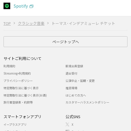
Spotify
TOP
クラシック音楽
トーマス･インデアミューレ チケット
ページトップへ
サイトご利用について
利用規約
新規会員登録
Streaming+利用規約
退会受付
プライバシーポリシー
公演中止・延期・変更
特定商取引法に基づく表示
推奨環境
特定商取引法に基づく表示(お酒)
はじめての方へ
旅行業登録表・約款等
カスタマーハラスメントポリシー
スマートフォンアプリ
公式SNS
イープラスアプリ
X