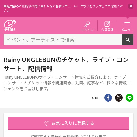
申込内容のご確認やお問い合わせなど各種メニューは、
こちらをタップしてご確認くだ
さい
チケット予約・購入・販売のイープラス
ログイン
会員登録
メニュー
検
Rainy UNGLEBUNのチケット、ライブ・コン
サート、配信情報
Rainy UNGLEBUNのライブ・コンサート情報をご紹介します。ライブ・
コンサートのチケット情報や関連画像、動画、記事など、様々な情報コ
ンテンツをお届けします。
シェア
Twitter
li
SHARE
お気に入りに登録する
登録すると先行販売情報等が受け取れます