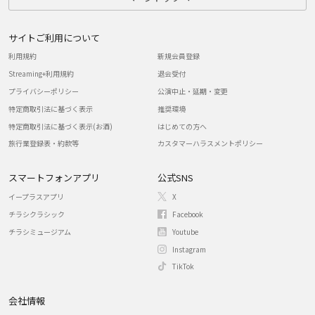
サイトご利用について
利用規約
新規会員登録
Streaming+利用規約
退会受付
プライバシーポリシー
公演中止・延期・変更
特定商取引法に基づく表示
推奨環境
特定商取引法に基づく表示(お酒)
はじめての方へ
旅行業登録表・約款等
カスタマーハラスメントポリシー
スマートフォンアプリ
公式SNS
イープラスアプリ
X
チラシクラシック
Facebook
チラシミュージアム
Youtube
Instagram
TikTok
会社情報