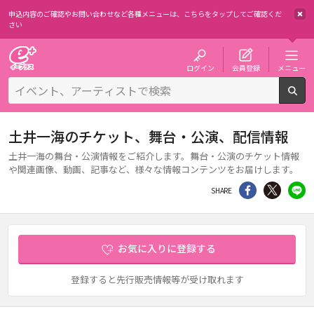
申込内容のご確認やお問い合わせなど各種メニューは、
こちらをタップしてご確認くだ
さい
チケット予約・購入・販売のイープラス
ログイン
会員登録
メニュー
検
土井一海のチケット、舞台・公演、配信情報
土井一海の舞台・公演情報をご紹介します。舞台・公演のチケット情報
や関連画像、動画、記事など、様々な情報コンテンツをお届けします。
シェア
Twitter
li
SHARE
お気に入りに登録する
登録すると先行販売情報等が受け取れます