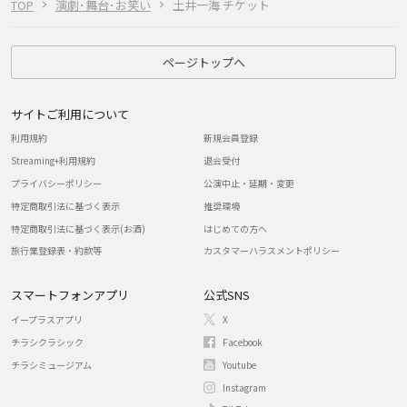
TOP
演劇･舞台･お笑い
土井一海 チケット
ページトップへ
サイトご利用について
利用規約
新規会員登録
Streaming+利用規約
退会受付
プライバシーポリシー
公演中止・延期・変更
特定商取引法に基づく表示
推奨環境
特定商取引法に基づく表示(お酒)
はじめての方へ
旅行業登録表・約款等
カスタマーハラスメントポリシー
スマートフォンアプリ
公式SNS
イープラスアプリ
X
チラシクラシック
Facebook
チラシミュージアム
Youtube
Instagram