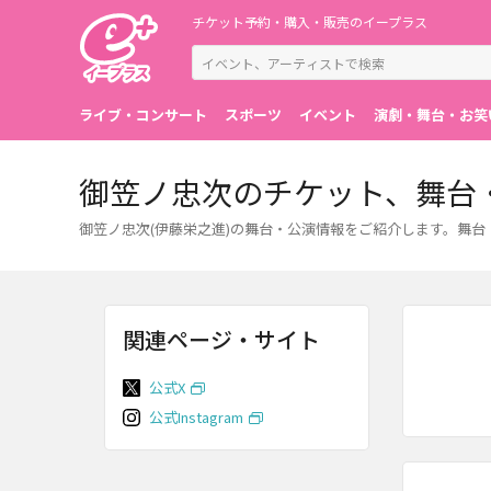
チケット予約・購入・販売のイープラス
ライブ・コンサート
スポーツ
イベント
演劇・舞台・お笑
御笠ノ忠次のチケット、舞台
御笠ノ忠次(伊藤栄之進)の舞台・公演情報をご紹介します。舞
関連ページ・サイト
公式X
公式Instagram