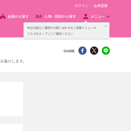
ログイン
会員登録
会場から探す
人物・団体から探す
メニュー
閉じる
申込内容のご確認やお問い合わせなど各種メニューは、
主催者向け販売サービス
こちらをタップしてご確認ください
シェア
Twitter
line
SHARE
をお届けします。