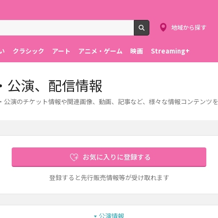
地域から探す
検索
い
クラシック
アート
アニメ・ゲーム
映画
Streaming+
・公演、配信情報
台・公演のチケット情報や関連画像、動画、記事など、様々な情報コンテンツ
お気に入りに登録する
登録すると先行販売情報等が受け取れます
公演情報