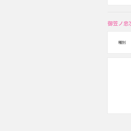
御笠ノ忠
種別