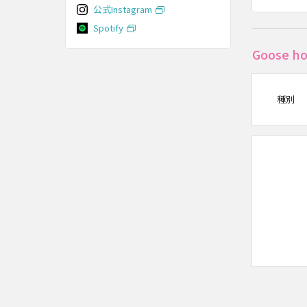
公式Instagram
Spotify
Goose
種別