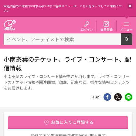
申込内容のご確認やお問い合わせなど各種メニューは、
こちらをタップしてご確認くだ
さい
チケット予約・購入・販売のイープラス
ログイン
会員登録
メニュー
検
小南泰葉のチケット、ライブ・コンサート、配
信情報
小南泰葉のライブ・コンサート情報をご紹介します。ライブ・コンサー
トのチケット情報や関連画像、動画、記事など、様々な情報コンテンツ
をお届けします。
シェア
Twitter
li
SHARE
お気に入りに登録する
登録すると先行販売情報等が受け取れます