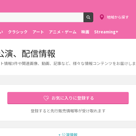
地域から探す
検索
い
クラシック
アート
アニメ・ゲーム
映画
Streaming+
公演、配信情報
ト情報3件や関連画像、動画、記事など、様々な情報コンテンツをお届けしま
お気に入りに登録する
登録すると先行販売情報等が受け取れます
公演情報