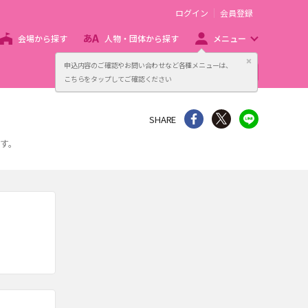
ログイン
会員登録
会場から探す
人物・団体から探す
メニュー
閉じる
申込内容のご確認やお問い合わせなど各種メニューは、
主催者向け販売サービス
こちらをタップしてご確認ください
シェア
Twitter
line
SHARE
す。