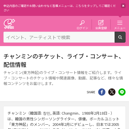
申込内容のご確認やお問い合わせなど各種メニューは、
こちらをタップしてご確認くだ
さい
チケット予約・購入・販売のイープラス
ログイン
会員登録
メニュー
検
チャンミンのチケット、ライブ・コンサート、
配信情報
チャンミン(東方神起)のライブ・コンサート情報をご紹介します。ライ
ブ・コンサートのチケット情報や関連画像、動画、記事など、様々な情
報コンテンツをお届けします。
シェア
Twitter
li
SHARE
チャンミン（韓国語: 창민, 英語: Changmin、1988年2月18日 - ）
は、韓国の男性シンガーソングライター、俳優。ボーカルユニット
「東方神起」のメンバー。2004年2月にデビューし、日本では2005