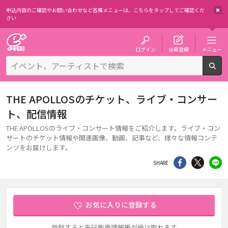
申込内容のご確認やお問い合わせなど各種メニューは、
こちらをタップしてご確認くだ
さい
チケット予約・購入・販売のイープラス
ログイン
会員登録
メニュー
検
THE APOLLOSのチケット、ライブ・コンサー
ト、配信情報
THE APOLLOSのライブ・コンサート情報をご紹介します。ライブ・コン
サートのチケット情報や関連画像、動画、記事など、様々な情報コンテ
ンツをお届けします。
シェア
Twitter
li
SHARE
お気に入りに登録する
登録すると先行販売情報等が受け取れます