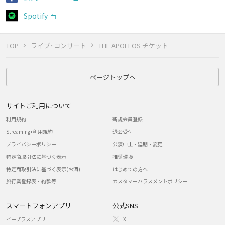
Spotify
TOP
ライブ･コンサート
THE APOLLOS チケット
ページトップへ
サイトご利用について
利用規約
新規会員登録
Streaming+利用規約
退会受付
プライバシーポリシー
公演中止・延期・変更
特定商取引法に基づく表示
推奨環境
特定商取引法に基づく表示(お酒)
はじめての方へ
旅行業登録表・約款等
カスタマーハラスメントポリシー
スマートフォンアプリ
公式SNS
イープラスアプリ
X