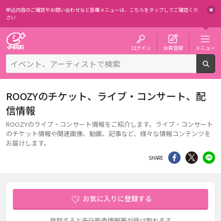
申込内容のご確認やお問い合わせなど各種メニューは、
こちらをタップしてご確認くだ
さい
チケット予約・購入・販売のイープラス
ログイン
会員登録
メニュー
検
ROOZYのチケット、ライブ・コンサート、配
信情報
ROOZYのライブ・コンサート情報をご紹介します。ライブ・コンサート
のチケット情報や関連画像、動画、記事など、様々な情報コンテンツを
お届けします。
シェア
Twitter
li
SHARE
お気に入りに登録する
登録すると先行販売情報等が受け取れます