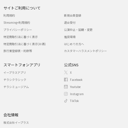
サイトご利用について
利用規約
新規会員登録
Streaming+利用規約
退会受付
プライバシーポリシー
公演中止・延期・変更
特定商取引法に基づく表示
推奨環境
特定商取引法に基づく表示(お酒)
はじめての方へ
旅行業登録表・約款等
カスタマーハラスメントポリシー
スマートフォンアプリ
公式SNS
イープラスアプリ
X
チラシクラシック
Facebook
チラシミュージアム
Youtube
Instagram
TikTok
会社情報
株式会社イープラス