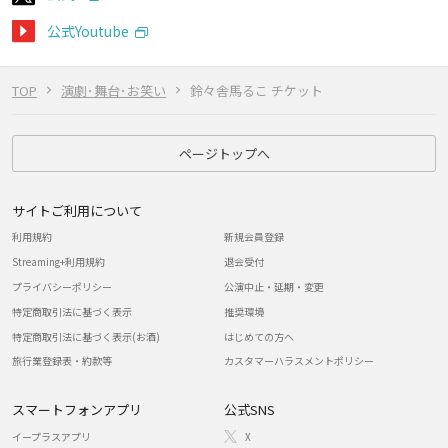
公式Youtube
TOP
演劇･舞台･お笑い
鈴々舎馬るこ チケット
ページトップへ
サイトご利用について
利用規約
新規会員登録
Streaming+利用規約
退会受付
プライバシーポリシー
公演中止・延期・変更
特定商取引法に基づく表示
推奨環境
特定商取引法に基づく表示(お酒)
はじめての方へ
旅行業登録表・約款等
カスタマーハラスメントポリシー
スマートフォンアプリ
公式SNS
イープラスアプリ
X