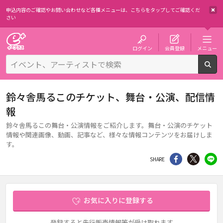
申込内容のご確認やお問い合わせなど各種メニューは、
こちらをタップしてご確認くだ
さい
チケット予約・購入・販売のイープラス
ログイン
会員登録
メニュー
検
鈴々舎馬るこのチケット、舞台・公演、配信情
報
鈴々舎馬るこの舞台・公演情報をご紹介します。舞台・公演のチケット
情報や関連画像、動画、記事など、様々な情報コンテンツをお届けしま
す。
シェア
Twitter
li
SHARE
お気に入りに登録する
登録すると先行販売情報等が受け取れます