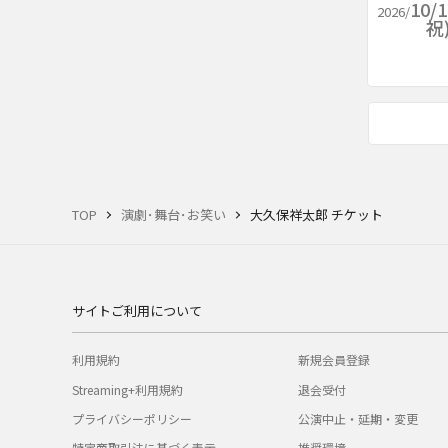
10/
2026/
祝
TOP
演劇･舞台･お笑い
大久保祥太郎 チケット
サイトご利用について
利用規約
新規会員登録
Streaming+利用規約
退会受付
プライバシーポリシー
公演中止・延期・変更
特定商取引法に基づく表示
推奨環境