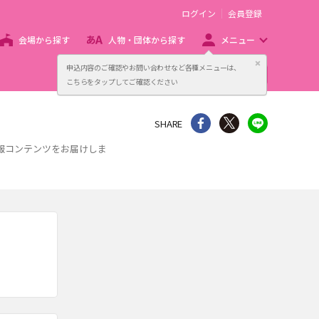
ログイン
会員登録
会場から探す
人物・団体から探す
メニュー
閉じる
申込内容のご確認やお問い合わせなど各種メニューは、
主催者向け販売サービス
こちらをタップしてご確認ください
シェア
Twitter
line
SHARE
報コンテンツをお届けしま