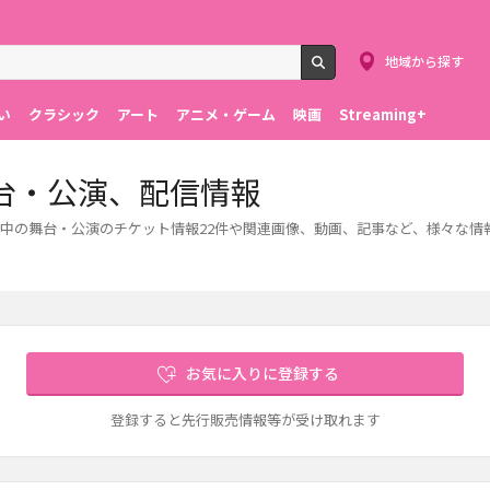
地域から探す
検索
い
クラシック
アート
アニメ・ゲーム
映画
Streaming+
台・公演、配信情報
中の舞台・公演のチケット情報22件や関連画像、動画、記事など、様々な情
お気に入りに登録する
登録すると先行販売情報等が受け取れます