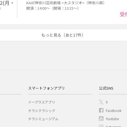
12(月・
KAAT神奈川芸術劇場 <大スタジオ>（神奈川県）
)
開演：14:00～（開場：13:15～）
受
もっと見る（あと17件）
スマートフォンアプリ
公式SNS
イープラスアプリ
X
チラシクラシック
Facebook
チラシミュージアム
Youtube
Instagram