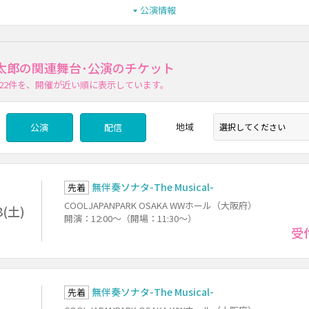
公演情報
太郎の関連舞台･公演のチケット
22件
を、開催が近い順に表示しています。
地域
公演
配信
無伴奏ソナタ-The Musical-
先着
COOLJAPANPARK OSAKA WWホール（大阪府）
8(土)
開演：12:00～（開場：11:30～）
受
無伴奏ソナタ-The Musical-
先着