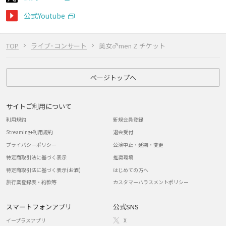
公式Youtube
TOP
ライブ･コンサート
美女♂men Z チケット
ページトップへ
サイトご利用について
利用規約
新規会員登録
Streaming+利用規約
退会受付
プライバシーポリシー
公演中止・延期・変更
特定商取引法に基づく表示
推奨環境
特定商取引法に基づく表示(お酒)
はじめての方へ
旅行業登録表・約款等
カスタマーハラスメントポリシー
スマートフォンアプリ
公式SNS
イープラスアプリ
X