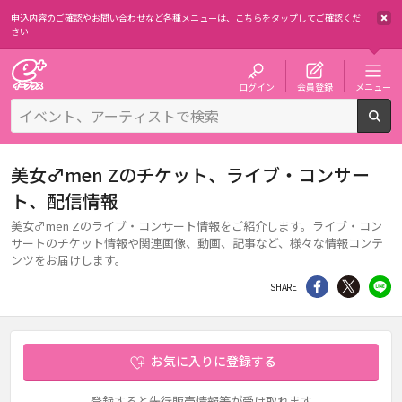
申込内容のご確認やお問い合わせなど各種メニューは、
こちらをタップしてご確認くだ
さい
チケット予約・購入・販売のイープラス
ログイン
会員登録
メニュー
検
美女♂men Zのチケット、ライブ・コンサー
ト、配信情報
美女♂men Zのライブ・コンサート情報をご紹介します。ライブ・コン
サートのチケット情報や関連画像、動画、記事など、様々な情報コンテ
ンツをお届けします。
シェア
Twitter
li
SHARE
お気に入りに登録する
登録すると先行販売情報等が受け取れます