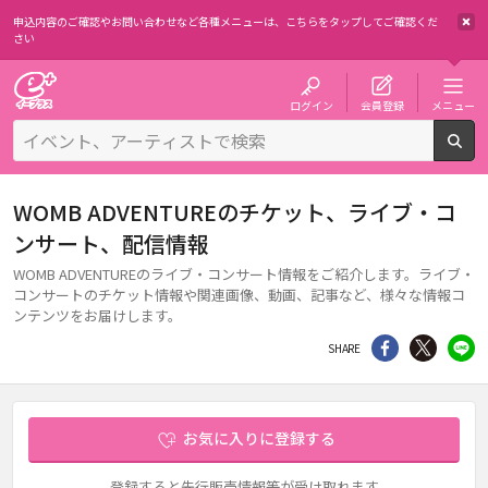
申込内容のご確認やお問い合わせなど各種メニューは、
こちらをタップしてご確認くだ
さい
チケット予約・購入・販売のイープラス
ログイン
会員登録
メニュー
検
WOMB ADVENTUREのチケット、ライブ・コ
ンサート、配信情報
WOMB ADVENTUREのライブ・コンサート情報をご紹介します。ライブ・
コンサートのチケット情報や関連画像、動画、記事など、様々な情報コ
ンテンツをお届けします。
シェア
Twitter
li
SHARE
お気に入りに登録する
登録すると先行販売情報等が受け取れます