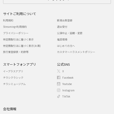
サイトご利用について
利用規約
新規会員登録
Streaming+利用規約
退会受付
プライバシーポリシー
公演中止・延期・変更
特定商取引法に基づく表示
推奨環境
特定商取引法に基づく表示(お酒)
はじめての方へ
旅行業登録表・約款等
カスタマーハラスメントポリシー
スマートフォンアプリ
公式SNS
イープラスアプリ
X
チラシクラシック
Facebook
チラシミュージアム
Youtube
Instagram
TikTok
会社情報