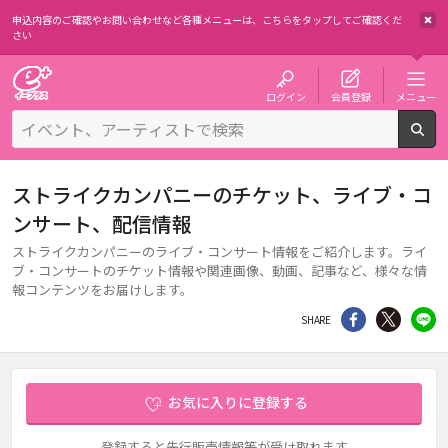
申込内容のご確認やお問い合わせなど各種メニューは、
こちらをタップしてご確認くだ
さい
チケット予約・購入・販売のイープラス
ログイン
会員登録
メニュー
検
ストライクカンパニーのチケット、ライブ・コ
ンサート、配信情報
ストライクカンパニーのライブ・コンサート情報をご紹介します。ライ
ブ・コンサートのチケット情報や関連画像、動画、記事など、様々な情
報コンテンツをお届けします。
シェア
Twitter
li
SHARE
お気に入りに登録する
登録すると先行販売情報等が受け取れます