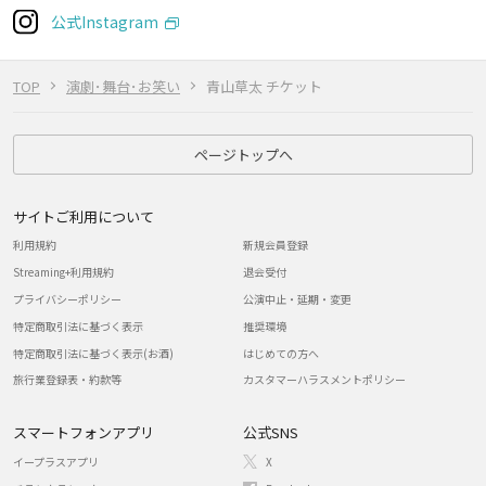
公式Instagram
TOP
演劇･舞台･お笑い
青山草太 チケット
ページトップへ
サイトご利用について
利用規約
新規会員登録
Streaming+利用規約
退会受付
プライバシーポリシー
公演中止・延期・変更
特定商取引法に基づく表示
推奨環境
特定商取引法に基づく表示(お酒)
はじめての方へ
旅行業登録表・約款等
カスタマーハラスメントポリシー
スマートフォンアプリ
公式SNS
イープラスアプリ
X