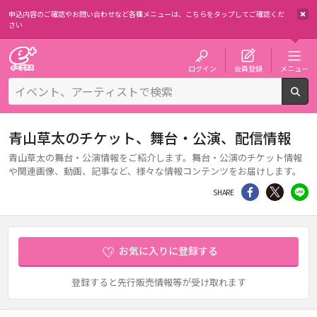
申込内容のご確認やお問い合わせなど各種メニューは、
こちらをタップしてご確認くだ
さい
チケット予約・購入・販売のイープラス
ログイン
会員登録
メニュー
検
青山草太のチケット、舞台・公演、配信情報
青山草太の舞台・公演情報をご紹介します。舞台・公演のチケット情報
や関連画像、動画、記事など、様々な情報コンテンツをお届けします。
シェア
Twitter
li
SHARE
お気に入りに登録する
登録すると先行販売情報等が受け取れます