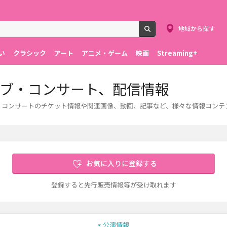
地域から探す
検索
い
クラシック
アート
アニメ・ゲーム
映画
Streaming+
、ライブ・コンサート、配信情報
ライブ・コンサートのチケット情報や関連画像、動画、記事など、様々な情報コン
お気に入りに登録する
登録すると先行販売情報等が受け取れます
公演情報