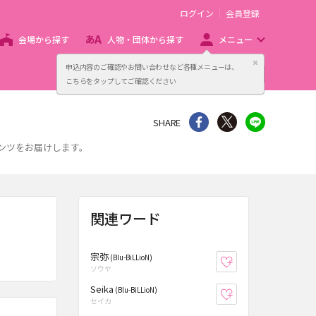
ログイン
会員登録
会場から探す
人物・団体から探す
メニュー
閉じる
申込内容のご確認やお問い合わせなど各種メニューは、
主催者向け販売サービス
こちらをタップしてご確認ください
シェア
Twitter
line
SHARE
テンツをお届けします。
関連ワード
宗弥
(Blu-BiLLioN)
お気に入り登録
ソウヤ
Seika
(Blu-BiLLioN)
お気に入り登録
セイカ