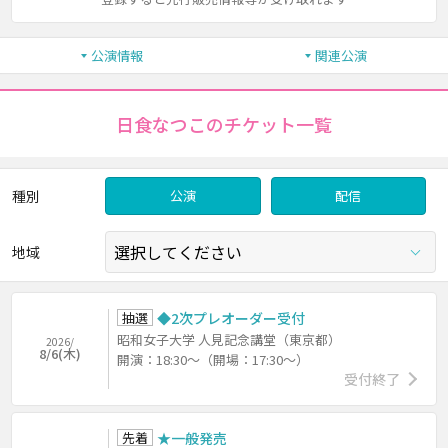
公演情報
関連公演
日食なつこのチケット一覧
種別
公演
配信
地域
抽選
◆2次プレオーダー受付
昭和女子大学 人見記念講堂（東京都）
2026/
8/6(木)
開演：18:30～（開場：17:30～）
受付終了
先着
★一般発売