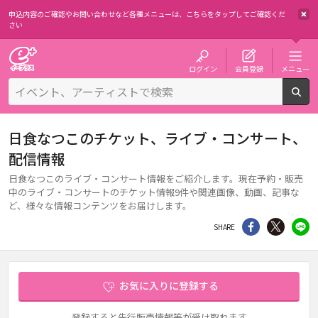
申込内容のご確認やお問い合わせなど各種メニューは、
こちらをタップしてご確認くだ
さい
チケット予約・購入・販売のイープラス
ログイン
会員登録
メニュー
検
日食なつこのチケット、ライブ・コンサート、
配信情報
日食なつこのライブ・コンサート情報をご紹介します。現在予約・販売
中のライブ・コンサートのチケット情報9件や関連画像、動画、記事な
ど、様々な情報コンテンツをお届けします。
シェア
Twitter
li
SHARE
お気に入りに登録する
登録すると先行販売情報等が受け取れます