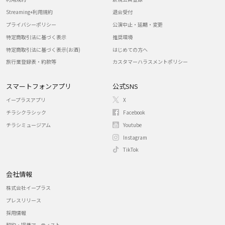
Streaming+利用規約
退会受付
プライバシーポリシー
公演中止・延期・変更
特定商取引法に基づく表示
推奨環境
特定商取引法に基づく表示(お酒)
はじめての方へ
旅行業登録表・約款等
カスタマーハラスメントポリシー
スマートフォンアプリ
公式SNS
イープラスアプリ
X
チラシクラシック
Facebook
チラシミュージアム
Youtube
Instagram
TikTok
会社情報
株式会社イープラス
プレスリリース
採用情報
契約・提携アーティスト