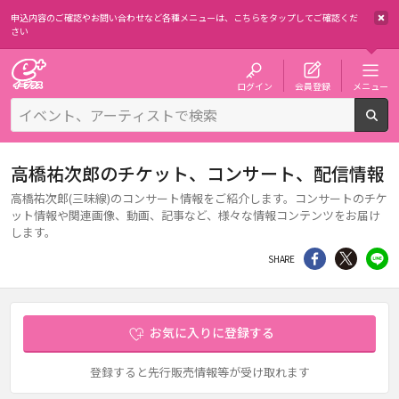
申込内容のご確認やお問い合わせなど各種メニューは、
こちらをタップしてご確認くだ
さい
チケット予約・購入・販売のイープラス
ログイン
会員登録
メニュー
検
高橋祐次郎のチケット、コンサート、配信情報
高橋祐次郎(三味線)のコンサート情報をご紹介します。コンサートのチケ
ット情報や関連画像、動画、記事など、様々な情報コンテンツをお届け
します。
シェア
Twitter
li
SHARE
お気に入りに登録する
登録すると先行販売情報等が受け取れます