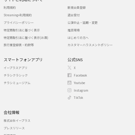
利用規約
新規会員登録
Streaming+利用規約
退会受付
プライバシーポリシー
公演中止・延期・変更
特定商取引法に基づく表示
推奨環境
特定商取引法に基づく表示(お酒)
はじめての方へ
旅行業登録表・約款等
カスタマーハラスメントポリシー
スマートフォンアプリ
公式SNS
イープラスアプリ
X
チラシクラシック
Facebook
チラシミュージアム
Youtube
Instagram
TikTok
会社情報
株式会社イープラス
プレスリリース