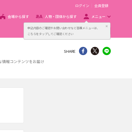
ログイン
会員登録
会場から探す
人物・団体から探す
メニュー
閉じる
申込内容のご確認やお問い合わせなど各種メニューは、
主催者向け販売サービス
こちらをタップしてご確認ください
シェア
Twitter
line
SHARE
々な情報コンテンツをお届け