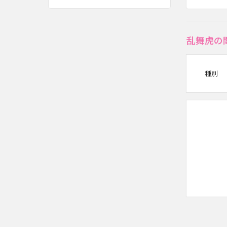
乱舞虎の
種別