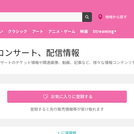
地域から探す
検索
い
クラシック
アート
アニメ・ゲーム
映画
Streaming+
コンサート、配信情報
サートのチケット情報や関連画像、動画、記事など、様々な情報コンテンツ
お気に入りに登録する
登録すると先行販売情報等が受け取れます
公演情報