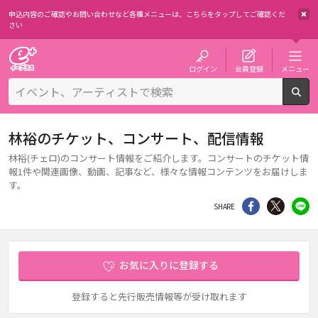
申込内容のご確認やお問い合わせなど各種メニューは、
こちらをタップしてご確認くだ
さい
チケット予約・購入・販売のイープラス
ログイン
会員登録
メニュー
検
林裕のチケット、コンサート、配信情報
林裕(チェロ)のコンサート情報をご紹介します。コンサートのチケット情
報1件や関連画像、動画、記事など、様々な情報コンテンツをお届けしま
す。
シェア
Twitter
li
SHARE
お気に入りに登録する
登録すると先行販売情報等が受け取れます