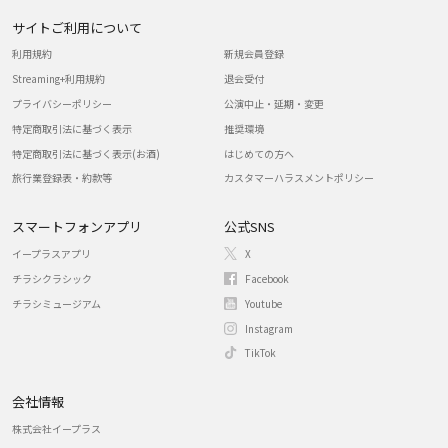
サイトご利用について
利用規約
新規会員登録
Streaming+利用規約
退会受付
プライバシーポリシー
公演中止・延期・変更
特定商取引法に基づく表示
推奨環境
特定商取引法に基づく表示(お酒)
はじめての方へ
旅行業登録表・約款等
カスタマーハラスメントポリシー
スマートフォンアプリ
公式SNS
イープラスアプリ
X
チラシクラシック
Facebook
チラシミュージアム
Youtube
Instagram
TikTok
会社情報
株式会社イープラス