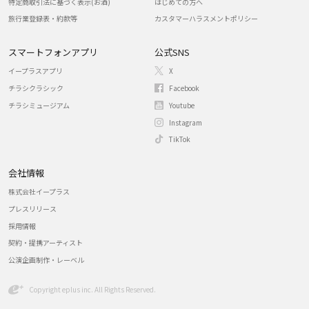
特定商取引法に基づく表示(お酒)
はじめての方へ
旅行業登録表・約款等
カスタマーハラスメントポリシー
スマートフォンアプリ
公式SNS
イープラスアプリ
X
チラシクラシック
Facebook
チラシミュージアム
Youtube
Instagram
TikTok
会社情報
株式会社イープラス
プレスリリース
採用情報
契約・提携アーティスト
公演企画制作・レーベル
Copyright eplus inc. All Rights Reserved.