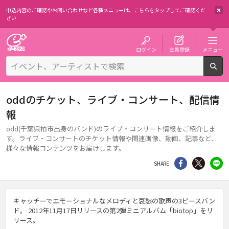
申込内容のご確認やお問い合わせなど各種メニューは、
こちらをタップしてご確認くだ
さい
チケット予約・購入・販売のイープラス
ログイン
会員登録
メニュー
検
oddのチケット、ライブ・コンサート、配信情
報
odd(千葉県柏市出身のバンド)のライブ・コンサート情報をご紹介しま
す。ライブ・コンサートのチケット情報や関連画像、動画、記事など、
様々な情報コンテンツをお届けします。
シェア
Twitter
li
SHARE
キャッチーでエモーショナルなメロディと哀愁の歌声の3ピースバン
ド。 2012年11月17日リリースの第2弾ミニアルバム「biotop」をリ
リース。