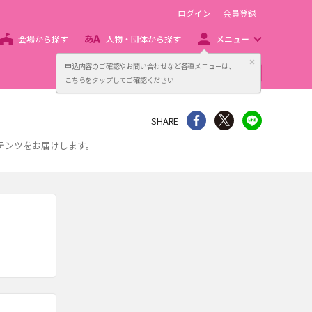
ログイン
会員登録
会場から探す
人物・団体から探す
メニュー
閉じる
申込内容のご確認やお問い合わせなど各種メニューは、
主催者向け販売サービス
こちらをタップしてご確認ください
シェア
Twitter
line
SHARE
テンツをお届けします。