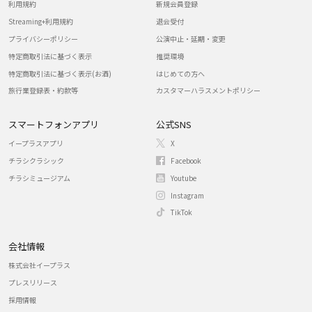
利用規約
新規会員登録
Streaming+利用規約
退会受付
プライバシーポリシー
公演中止・延期・変更
特定商取引法に基づく表示
推奨環境
特定商取引法に基づく表示(お酒)
はじめての方へ
旅行業登録表・約款等
カスタマーハラスメントポリシー
スマートフォンアプリ
公式SNS
イープラスアプリ
X
チラシクラシック
Facebook
チラシミュージアム
Youtube
Instagram
TikTok
会社情報
株式会社イープラス
プレスリリース
採用情報