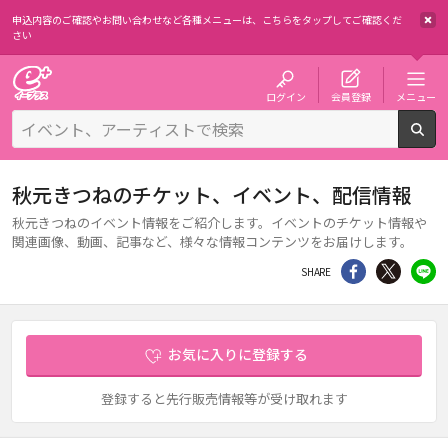
申込内容のご確認やお問い合わせなど各種メニューは、
こちらをタップしてご確認くだ
さい
チケット予約・購入・販売のイープラス
ログイン
会員登録
メニュー
検
秋元きつねのチケット、イベント、配信情報
秋元きつねのイベント情報をご紹介します。イベントのチケット情報や
関連画像、動画、記事など、様々な情報コンテンツをお届けします。
シェア
Twitter
li
SHARE
お気に入りに登録する
登録すると先行販売情報等が受け取れます