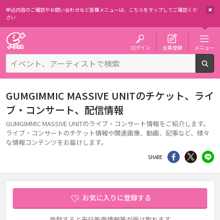
申込内容のご確認やお問い合わせなど各種メニューは、
こちらをタップしてご確認くだ
さい
チケット予約・購入・販売のイープラス
ログイン
会員登録
メニュー
検
GUMGIMMIC MASSIVE UNITのチケット、ライ
ブ・コンサート、配信情報
GUMGIMMIC MASSIVE UNITのライブ・コンサート情報をご紹介します。
ライブ・コンサートのチケット情報や関連画像、動画、記事など、様々
な情報コンテンツをお届けします。
シェア
Twitter
li
SHARE
お気に入りに登録する
登録すると先行販売情報等が受け取れます