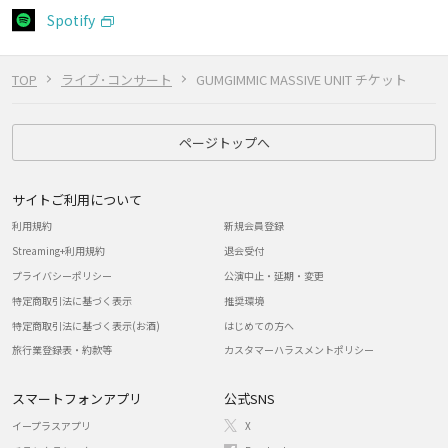
Spotify
TOP
ライブ･コンサート
GUMGIMMIC MASSIVE UNIT チケット
ページトップへ
サイトご利用について
利用規約
新規会員登録
Streaming+利用規約
退会受付
プライバシーポリシー
公演中止・延期・変更
特定商取引法に基づく表示
推奨環境
特定商取引法に基づく表示(お酒)
はじめての方へ
旅行業登録表・約款等
カスタマーハラスメントポリシー
スマートフォンアプリ
公式SNS
イープラスアプリ
X