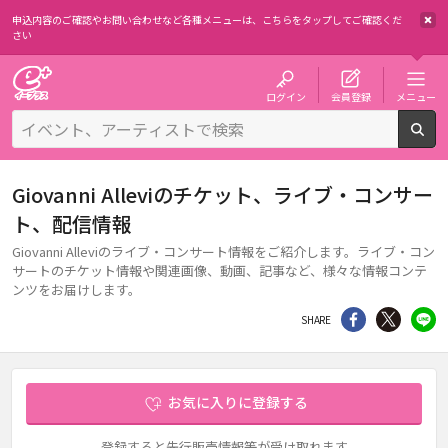
申込内容のご確認やお問い合わせなど各種メニューは、
こちらをタップしてご確認くだ
さい
チケット予約・購入・販売のイープラス
ログイン
会員登録
メニュー
検
Giovanni Alleviのチケット、ライブ・コンサー
ト、配信情報
Giovanni Alleviのライブ・コンサート情報をご紹介します。ライブ・コン
サートのチケット情報や関連画像、動画、記事など、様々な情報コンテ
ンツをお届けします。
シェア
Twitter
li
SHARE
お気に入りに登録する
登録すると先行販売情報等が受け取れます