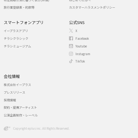
旅行業登録表・約款等
カスタマーハラスメントポリシー
スマートフォンアプリ
公式SNS
イープラスアプリ
X
チラシクラシック
Facebook
チラシミュージアム
Youtube
Instagram
TikTok
会社情報
株式会社イープラス
プレスリリース
採用情報
契約・提携アーティスト
公演企画制作・レーベル
Copyright eplus inc. All Rights Reserved.