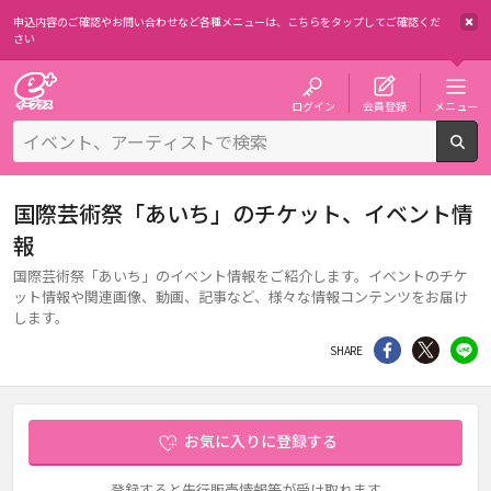
申込内容のご確認やお問い合わせなど各種メニューは、
こちらをタップしてご確認くだ
さい
チケット予約・購入・販売のイープラス
ログイン
会員登録
メニュー
検
国際芸術祭「あいち」のチケット、イベント情
報
国際芸術祭「あいち」のイベント情報をご紹介します。イベントのチケ
ット情報や関連画像、動画、記事など、様々な情報コンテンツをお届け
します。
シェア
Twitter
li
SHARE
お気に入りに登録する
登録すると先行販売情報等が受け取れます