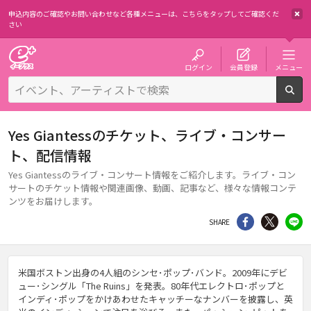
申込内容のご確認やお問い合わせなど各種メニューは、
こちらをタップしてご確認くだ
さい
チケット予約・購入・販売のイープラス
ログイン
会員登録
メニュー
検
Yes Giantessのチケット、ライブ・コンサー
ト、配信情報
Yes Giantessのライブ・コンサート情報をご紹介します。ライブ・コン
サートのチケット情報や関連画像、動画、記事など、様々な情報コンテ
ンツをお届けします。
シェア
Twitter
li
SHARE
米国ボストン出身の4人組のシンセ･ポップ･バンド。2009年にデビ
ュー･シングル「The Ruins」を発表。80年代エレクトロ･ポップと
インディ･ポップをかけあわせたキャッチーなナンバーを披露し、英