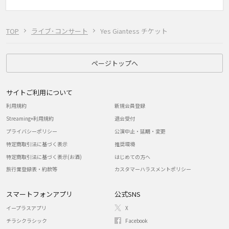
TOP
ライブ･コンサート
Yes Giantess チケット
ページトップへ
サイトご利用について
利用規約
新規会員登録
Streaming+利用規約
退会受付
プライバシーポリシー
公演中止・延期・変更
特定商取引法に基づく表示
推奨環境
特定商取引法に基づく表示(お酒)
はじめての方へ
旅行業登録表・約款等
カスタマーハラスメントポリシー
スマートフォンアプリ
公式SNS
イープラスアプリ
X
チラシクラシック
Facebook