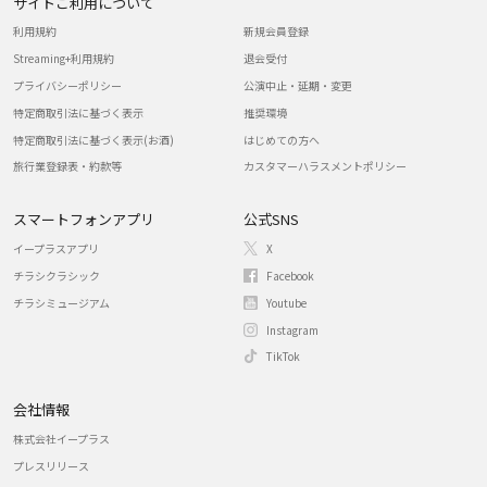
サイトご利用について
利用規約
新規会員登録
Streaming+利用規約
退会受付
プライバシーポリシー
公演中止・延期・変更
特定商取引法に基づく表示
推奨環境
特定商取引法に基づく表示(お酒)
はじめての方へ
旅行業登録表・約款等
カスタマーハラスメントポリシー
スマートフォンアプリ
公式SNS
イープラスアプリ
X
チラシクラシック
Facebook
チラシミュージアム
Youtube
Instagram
TikTok
会社情報
株式会社イープラス
プレスリリース