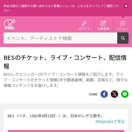
申込内容のご確認やお問い合わせなど各種メニューは、
こちらをタップしてご確認くだ
さい
チケット予約・購入・販売のイープラス
ログイン
会員登録
メニュー
検
BESのチケット、ライブ・コンサート、配信情
報
BES(レゲエシンガー)のライブ・コンサート情報をご紹介します。ライ
ブ・コンサートのチケット情報1件や関連画像、動画、記事など、様々な
情報コンテンツをお届けします。
シェア
Twitter
li
SHARE
BES（べす、1983年9月18日 - ）は、日本のレゲエ歌手。
Wikipediaで見る