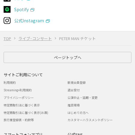
Spotify
公式Instagram
TOP
ライブ･コンサート
PETER MAN チケット
ページトップへ
サイトご利用について
利用規約
新規会員登録
Streaming+利用規約
退会受付
プライバシーポリシー
公演中止・延期・変更
特定商取引法に基づく表示
推奨環境
特定商取引法に基づく表示(お酒)
はじめての方へ
旅行業登録表・約款等
カスタマーハラスメントポリシー
スマートフォンアプリ
公式SNS