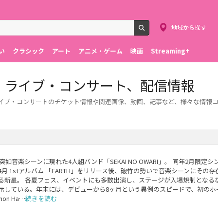
地域から探す
検索
い
クラシック
アート
アニメ・ゲーム
映画
Streaming+
ケット、ライブ・コンサート、配信情報
ます。ライブ・コンサートのチケット情報や関連画像、動画、記事など、様々な情報
、突如音楽シーンに現れた4人組バンド「SEKAI NO OWARI」。 同年2月限定
4月 1stアルバム 「EARTH」をリリース後、破竹の勢いで音楽シーンにその
る新星。 各夏フェス、イベントにも多数出演し、ステージが入場規制となる
示している。年末には、デビューから8ヶ月という異例のスピードで、初のホ
mon Ha…
続きを読む