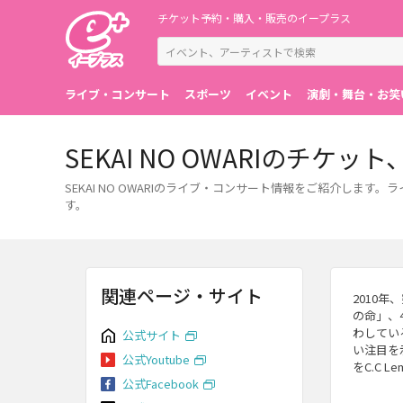
チケット予約・購入・販売のイープラス
ライブ・コンサート
スポーツ
イベント
演劇・舞台・お笑
SEKAI NO OWARIのチ
SEKAI NO OWARIのライブ・コンサート情報をご紹介し
す。
関連ページ・サイト
2010年
の命」、
わしてい
公式サイト
い注目を
公式Youtube
をC.C Le
公式Facebook