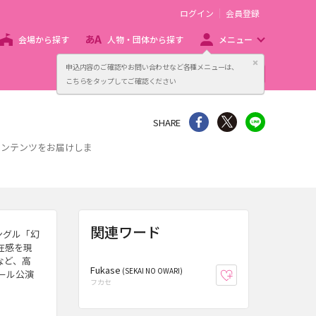
ログイン
会員登録
会場から探す
人物・団体から探す
メニュー
閉じる
申込内容のご確認やお問い合わせなど各種メニューは、
主催者向け販売サービス
こちらをタップしてご確認ください
シェア
Twitter
line
SHARE
コンテンツをお届けしま
関連ワード
シングル「幻
存在感を現
など、高
Fukase
(SEKAI NO OWARI)
ール公演
お気に入り登録
フカセ