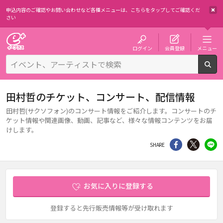
申込内容のご確認やお問い合わせなど各種メニューは、
こちらをタップしてご確認くだ
さい
チケット予約・購入・販売のイープラス
ログイン
会員登録
メニュー
検
田村哲のチケット、コンサート、配信情報
田村哲(サクソフォン)のコンサート情報をご紹介します。コンサートのチ
ケット情報や関連画像、動画、記事など、様々な情報コンテンツをお届
けします。
シェア
Twitter
li
SHARE
お気に入りに登録する
登録すると先行販売情報等が受け取れます