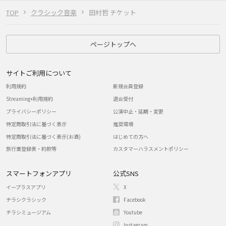
TOP
クラシック音楽
田村哲 チケット
ページトップへ
サイトご利用について
利用規約
新規会員登録
Streaming+利用規約
退会受付
プライバシーポリシー
公演中止・延期・変更
特定商取引法に基づく表示
推奨環境
特定商取引法に基づく表示(お酒)
はじめての方へ
旅行業登録表・約款等
カスタマーハラスメントポリシー
スマートフォンアプリ
公式SNS
イープラスアプリ
X
チラシクラシック
Facebook
チラシミュージアム
Youtube
Instagram