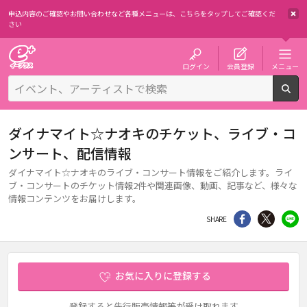
申込内容のご確認やお問い合わせなど各種メニューは、
こちらをタップしてご確認くだ
さい
チケット予約・購入・販売のイープラス
ログイン
会員登録
メニュー
検
ダイナマイト☆ナオキのチケット、ライブ・コ
ンサート、配信情報
ダイナマイト☆ナオキのライブ・コンサート情報をご紹介します。ライ
ブ・コンサートのチケット情報2件や関連画像、動画、記事など、様々な
情報コンテンツをお届けします。
シェア
Twitter
li
SHARE
お気に入りに登録する
登録すると先行販売情報等が受け取れます