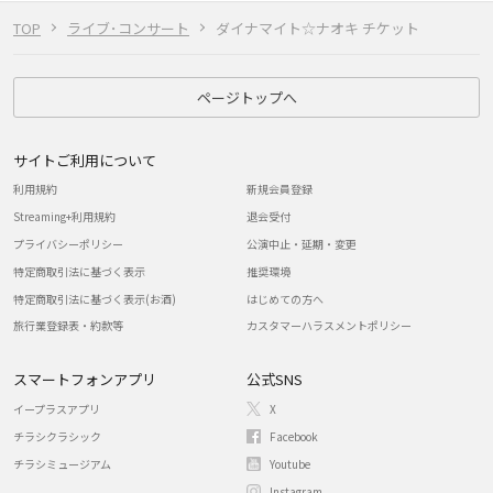
TOP
ライブ･コンサート
ダイナマイト☆ナオキ チケット
ページトップへ
サイトご利用について
利用規約
新規会員登録
Streaming+利用規約
退会受付
プライバシーポリシー
公演中止・延期・変更
特定商取引法に基づく表示
推奨環境
特定商取引法に基づく表示(お酒)
はじめての方へ
旅行業登録表・約款等
カスタマーハラスメントポリシー
スマートフォンアプリ
公式SNS
イープラスアプリ
X
チラシクラシック
Facebook
チラシミュージアム
Youtube
Instagram