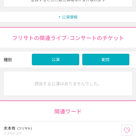
公演情報
フリサトの関連ライブ･コンサートのチケット
種別
公演
配信
該当する公演はありませんでした。
関連ワード
水本有
(フリサト)
お
ミズモトユウ