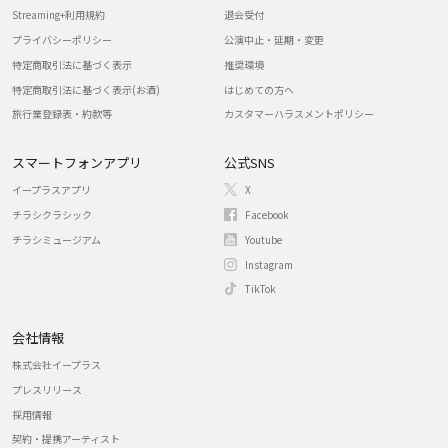
Streaming+利用規約
退会受付
プライバシーポリシー
公演中止・延期・変更
特定商取引法に基づく表示
推奨環境
特定商取引法に基づく表示(お酒)
はじめての方へ
旅行業登録表・約款等
カスタマーハラスメントポリシー
スマートフォンアプリ
公式SNS
イープラスアプリ
X
チラシクラシック
Facebook
チラシミュージアム
Youtube
Instagram
TikTok
会社情報
株式会社イープラス
プレスリリース
採用情報
契約・提携アーティスト