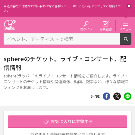
申込内容のご確認やお問い合わせなど各種メニューは、
こちらをタップしてご確認くだ
さい
チケット予約・購入・販売のイープラス
ログイン
会員登録
メニュー
検
sphereのチケット、ライブ・コンサート、配
信情報
sphere(ラッパー)のライブ・コンサート情報をご紹介します。ライブ・
コンサートのチケット情報や関連画像、動画、記事など、様々な情報コ
ンテンツをお届けします。
シェア
Twitter
li
SHARE
お気に入りに登録する
登録すると先行販売情報等が受け取れます