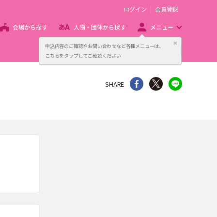
ログイン
会員登録
会場から探す
人物・団体から探す
メニュー
閉じる
申込内容のご確認やお問い合わせなど各種メニューは、
主催者向け販売サービス
こちらをタップしてご確認ください
シェア
Twitter
line
SHARE
。