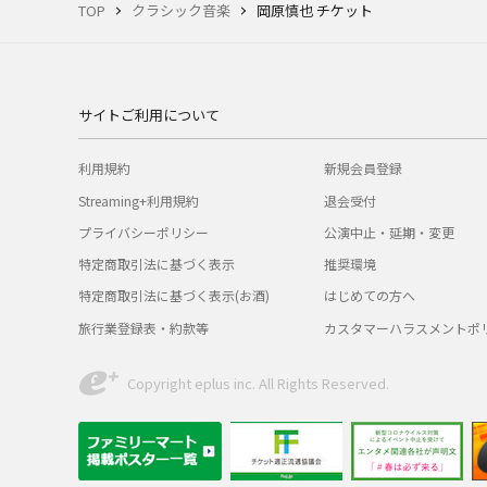
TOP
クラシック音楽
岡原慎也 チケット
サイトご利用について
利用規約
新規会員登録
Streaming+利用規約
退会受付
プライバシーポリシー
公演中止・延期・変更
特定商取引法に基づく表示
推奨環境
特定商取引法に基づく表示(お酒)
はじめての方へ
旅行業登録表・約款等
カスタマーハラスメントポ
Copyright eplus inc. All Rights Reserved.