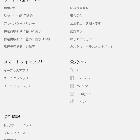
利用規約
新規会員登録
Streaming+利用規約
退会受付
プライバシーポリシー
公演中止・延期・変更
特定商取引法に基づく表示
推奨環境
特定商取引法に基づく表示(お酒)
はじめての方へ
旅行業登録表・約款等
カスタマーハラスメントポリシー
スマートフォンアプリ
公式SNS
イープラスアプリ
X
チラシクラシック
Facebook
チラシミュージアム
Youtube
Instagram
TikTok
会社情報
株式会社イープラス
プレスリリース