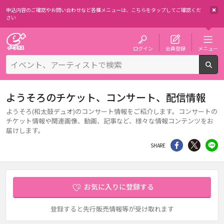
申込内容のご確認やお問い合わせなど各種メニューは、
こちらをタップしてご確認くだ
さい
チケット予約・購入・販売のイープラス
ログイン
会員登録
メニュー
検
ようそろのチケット、コンサート、配信情報
ようそろ(和太鼓デュオ)のコンサート情報をご紹介します。コンサートの
チケット情報や関連画像、動画、記事など、様々な情報コンテンツをお
届けします。
シェア
Twitter
li
SHARE
お気に入りに登録する
登録すると先行販売情報等が受け取れます