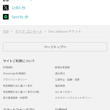
公式X
Spotify
TOP
ライブ･コンサート
Tim Lefebvre チケット
ページトップへ
サイトご利用について
利用規約
新規会員登録
Streaming+利用規約
退会受付
プライバシーポリシー
公演中止・延期・変更
特定商取引法に基づく表示
推奨環境
特定商取引法に基づく表示(お酒)
はじめての方へ
旅行業登録表・約款等
カスタマーハラスメントポリシー
スマートフォンアプリ
公式SNS