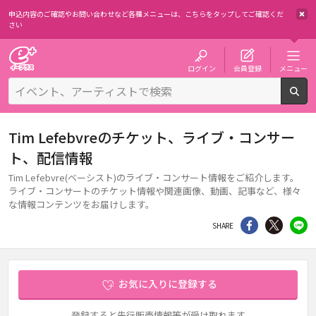
申込内容のご確認やお問い合わせなど各種メニューは、
こちらをタップしてご確認くだ
さい
チケット予約・購入・販売のイープラス
ログイン
会員登録
メニュー
検
Tim Lefebvreのチケット、ライブ・コンサー
ト、配信情報
Tim Lefebvre(ベーシスト)のライブ・コンサート情報をご紹介します。
ライブ・コンサートのチケット情報や関連画像、動画、記事など、様々
な情報コンテンツをお届けします。
シェア
Twitter
li
SHARE
お気に入りに登録する
登録すると先行販売情報等が受け取れます