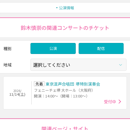
公演情報
鈴木慎崇の関連コンサートのチケット
種別
公演
配信
地域
先着
東京混声合唱団 堺特別演奏会
フェニーチェ堺 大ホール（大阪府）
2026/
11/14(土)
開演：14:00～（開場：13:00～）
受付中
関連ページ・サイト