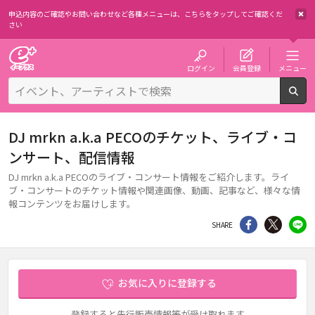
申込内容のご確認やお問い合わせなど各種メニューは、
こちらをタップしてご確認くだ
さい
チケット予約・購入・販売のイープラス
ログイン
会員登録
メニュー
検
DJ mrkn a.k.a PECOのチケット、ライブ・コ
ンサート、配信情報
DJ mrkn a.k.a PECOのライブ・コンサート情報をご紹介します。ライ
ブ・コンサートのチケット情報や関連画像、動画、記事など、様々な情
報コンテンツをお届けします。
シェア
Twitter
li
SHARE
お気に入りに登録する
登録すると先行販売情報等が受け取れます