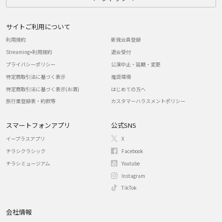
サイトご利用について
利用規約
新規会員登録
Streaming+利用規約
退会受付
プライバシーポリシー
公演中止・延期・変更
特定商取引法に基づく表示
推奨環境
特定商取引法に基づく表示(お酒)
はじめての方へ
旅行業登録表・約款等
カスタマーハラスメントポリシー
スマートフォンアプリ
公式SNS
イープラスアプリ
X
チラシクラシック
Facebook
チラシミュージアム
Youtube
Instagram
TikTok
会社情報